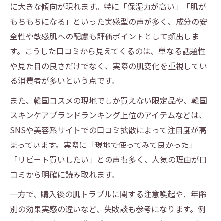
韓国コスメブランド一覧で分かる旬の人気
に大きな傾向が現れます。特に「保湿力が高い」「肌が
トレンド
もちもちになる」といった実感型の声が多く、成分の安
韓国コスメ新作ブランドの特徴と注目ポイ
全性や敏感肌への配慮も評価ポイントとして頻出しま
ント
す。こうした口コミから見えてくるのは、単なる話題性
人気スキンケアが揃う韓国コスメブランド
や見た目の良さだけでなく、実際の肌変化を重視してい
の傾向
る消費者が多いという点です。
韓国コスメランキングから読み解く定番と
また、韓国コスメの現地でしか買えない限定品や、韓国
新勢力
スキンケアブランドランキング上位のアイテムなどは、
40代50代に人気の韓国コスメブランド一覧
SNSや美容系サイトでの口コミ拡散によって注目度が高
の魅力
まっています。実際に「現地で使ってみて良かった」
アンチエイジング重視の韓国コスメ活用法
「リピート買いしたい」との声も多く、人気の理由が口
コミから明確に読み取れます。
韓国コスメで始めるアンチエイジングの基
礎知識
一方で、購入後の肌トラブルに関する注意喚起や、年齢
おすすめアンチエイジング韓国コスメの選
別の効果実感の違いなど、失敗談も参考になります。例