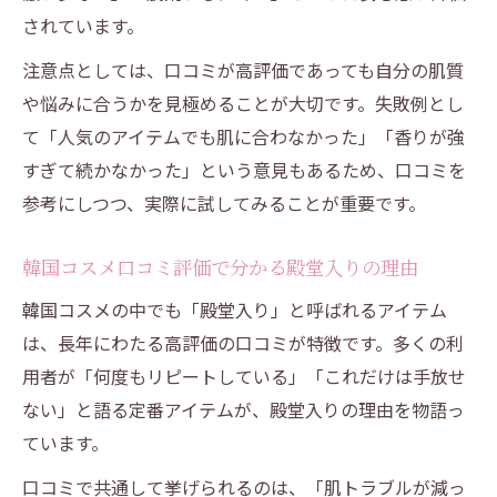
韓国コスメ殿堂入りブランドの選び方ガイ
されています。
ド
注意点としては、口コミが高評価であっても自分の肌質
韓国コスメ高級ブランドも視野に入れた選
や悩みに合うかを見極めることが大切です。失敗例とし
択術
て「人気のアイテムでも肌に合わなかった」「香りが強
現地でしか買えない韓国コスメの魅力に迫る
すぎて続かなかった」という意見もあるため、口コミを
韓国コスメ現地限定アイテムの注目ポイン
参考にしつつ、実際に試してみることが重要です。
ト
現地でしか買えない韓国コスメの特別感と
韓国コスメ口コミ評価で分かる殿堂入りの理由
は
韓国コスメの中でも「殿堂入り」と呼ばれるアイテム
韓国コスメブランド一覧で現地限定を見つ
は、長年にわたる高評価の口コミが特徴です。多くの利
ける
用者が「何度もリピートしている」「これだけは手放せ
高級感溢れる韓国コスメ現地限定の魅力を
ない」と語る定番アイテムが、殿堂入りの理由を物語っ
解説
ています。
韓国コスメ口コミで話題の現地限定商品を
口コミで共通して挙げられるのは、「肌トラブルが減っ