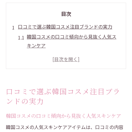
目次
口コミで選ぶ韓国コスメ注目ブランドの実力
韓国コスメの口コミ傾向から見抜く人気ス
キンケア
実力派韓国コスメブランドを口コミで徹底
比較
韓国コスメ口コミ評価で分かる殿堂入りの
理由
口コミで選ぶ韓国コスメ注目ブラ
40代50代注目の韓国コスメ口コミ事情とは
ンドの実力
韓国コスメの高級ブランドを口コミで検証
韓国コスメ ブランド一覧から見抜く最新トレン
韓国コスメの口コミ傾向から見抜く人気スキンケア
ド
韓国コスメの人気スキンケアアイテムは、口コミの内容