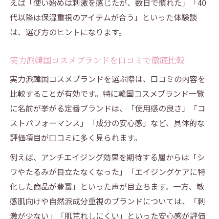
び方
えば「使い始めは刺激を感じたが、数日で慣れた」「40
韓国コスメ人気スキンケアで叶える年齢肌
代以降は保湿重視のアイテムが合う」といった体験談
ケア
は、選び方のヒントになります。
40代50代向け韓国コスメのエイジング効果
実力派韓国コスメブランドを口コミで徹底比較
とは
実力派韓国コスメブランドを選ぶ際は、口コミの内容を
韓国コスメ高級ブランドのアンチエイジン
比較することが有効です。特に韓国コスメブランド一覧
グ特徴
に名前が挙がる定番ブランドは、「使用感の良さ」「コ
自分にぴったりな韓国コスメの選び方を解説
ストパフォーマンス」「成分の安心感」など、具体的な
韓国コスメの選び方とブランド比較のポイ
評価項目が口コミに多く見られます。
ント
例えば、アンチエイジング効果を期待する層からは「シ
人気スキンケア韓国コスメを年齢悩み別に
ワやたるみが目立たなくなった」「エイジングケアに特
選ぶ
化した商品が豊富」といった声が目立ちます。一方、敏
自分に合う韓国コスメブランド一覧の活用
感肌向けや自然派成分重視のブランドについては、「刺
法
激が少ない」「肌荒れしにくい」といった安心感が評価