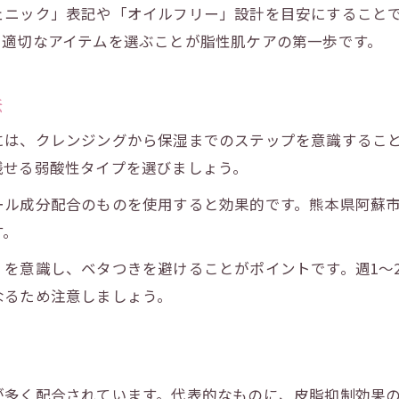
ェニック」表記や「オイルフリー」設計を目安にすること
脂性肌が喜ぶ韓国コスメの特徴と選び方
、適切なアイテムを選ぶことが脂性肌ケアの第一歩です。
韓国コスメの皮脂吸着成分の役割とは
肌トラブル予防に韓国コスメが効果的な理由
法
韓国コスメで始める皮脂ケアの新常識
には、クレンジングから保湿までのステップを意識するこ
肌のべたつき対策に韓国コスメを活かす方法
残せる弱酸性タイプを選びましょう。
べたつき軽減に効く韓国コスメの使い方
ール成分配合のものを使用すると効果的です。熊本県阿蘇
韓国コスメ導入で日中もサラサラ肌に
す。
脂性肌のべたつき対策と韓国コスメ活用法
韓国コスメで叶うスマートなテカリ防止術
を意識し、ベタつきを避けることがポイントです。週1〜
なるため注意しましょう。
べたつき知らずへ導く韓国コスメの選定術
話題の韓国コスメで毛穴悩みを軽減する秘訣
韓国コスメで毛穴の目立ちを抑える方法
脂性肌にもやさしい毛穴ケアコスメの選び方
が多く配合されています。代表的なものに、皮脂抑制効果