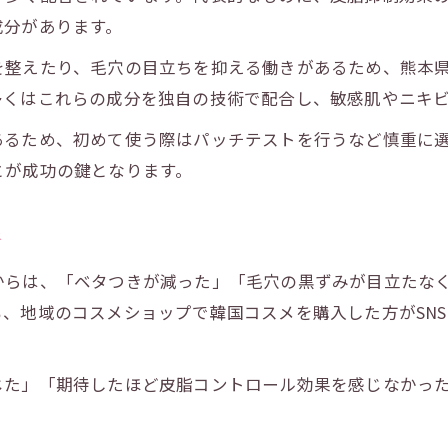
成分があります。
毛穴トラブル対策に韓国コスメが役立つ理由
韓国コスメの毛穴ケア成分がもたらす効果
を整えたり、毛穴の目立ちを抑える働きがあるため、熊本
毛穴悩みと韓国コスメの相性を検証
多くはこれらの成分を独自の技術で配合し、敏感肌やニキ
美肌を目指すなら知っておきたい韓国コスメ選び
あるため、初めて使う際はパッチテストを行うなど慎重に
美肌作りに最適な韓国コスメの特徴とは
とが成功の鍵となります。
脂性肌向け韓国コスメ選定の基準とポイント
韓国コスメ人気アイテムの美肌効果を検証
析
肌質別に見る韓国コスメの選び方ガイド
からは、「ベタつきが減った」「毛穴の黒ずみが目立たな
失敗しない韓国コスメの上手な選び方
、地域のコスメショップで韓国コスメを購入した方がSN
じた」「期待したほど皮脂コントロール効果を感じなかっ