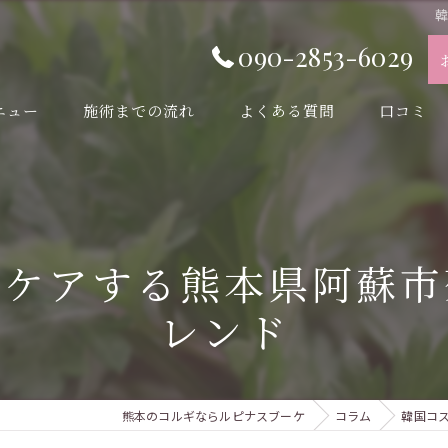
090-2853-6029
ニュー
施術までの流れ
よくある質問
口コミ
をケアする熊本県阿蘇市
レンド
熊本のコルギならルピナスブーケ
コラム
韓国コ