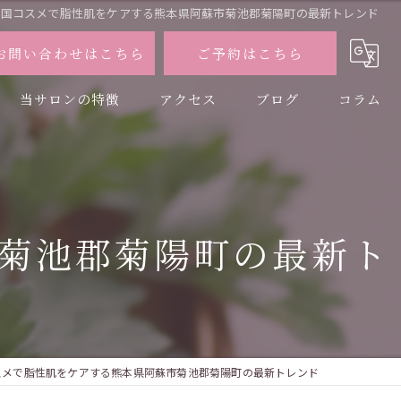
韓国コスメで脂性肌をケアする熊本県阿蘇市菊池郡菊陽町の最新トレンド
お問い合わせはこちら
ご予約はこちら
当サロンの特徴
アクセス
ブログ
コラム
小顔
美脚
菊池郡菊陽町の最新ト
シワ
たるみ
黄土よもぎ蒸し
スメで脂性肌をケアする熊本県阿蘇市菊池郡菊陽町の最新トレンド