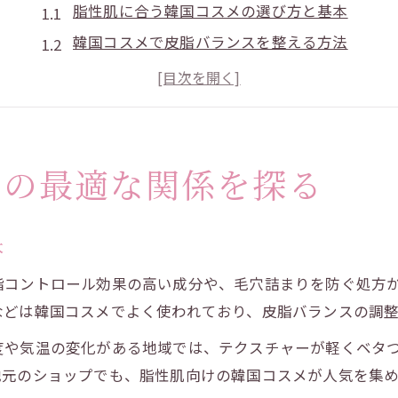
脂性肌に合う韓国コスメの選び方と基本
韓国コスメで皮脂バランスを整える方法
独自成分が脂性肌に与える効果とは
韓国コスメ愛用者のリアルな口コミ分析
日常ケアに活かせる韓国コスメ習慣術
韓国コスメで叶える艶やかな美肌ケア術
メの最適な関係を探る
韓国コスメで毛穴レスな艶肌を目指すコツ
脂性肌特有の悩みに適した韓国コスメ活用術
本
美肌成分が豊富な韓国コスメの魅力解説
脂コントロール効果の高い成分や、毛穴詰まりを防ぐ処方
毎日のケアに韓国コスメを取り入れる方法
などは韓国コスメでよく使われており、皮脂バランスの調
韓国コスメ活用の美肌効果と注意点
度や気温の変化がある地域では、テクスチャーが軽くベタ
皮脂対策なら韓国コスメが頼れる理由とは
地元のショップでも、脂性肌向けの韓国コスメが人気を集め
皮脂コントロールに強い韓国コスメの秘密