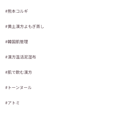
#熊本コルギ
#黄土漢方よもぎ蒸し
#韓国肌管理
#漢方温活泥湿布
#肌で飲む漢方
#トーンヌール
#アトミ