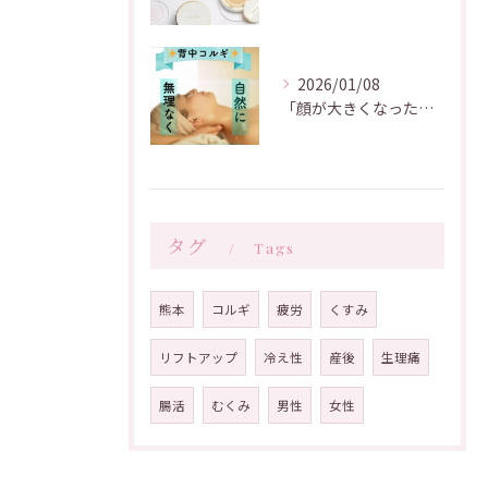
2026/01/08
「顔が大きくなった気がする」「むくみが取れない」「たるみ・フ...
タグ
Tags
熊本
コルギ
疲労
くすみ
リフトアップ
冷え性
産後
生理痛
腸活
むくみ
男性
女性