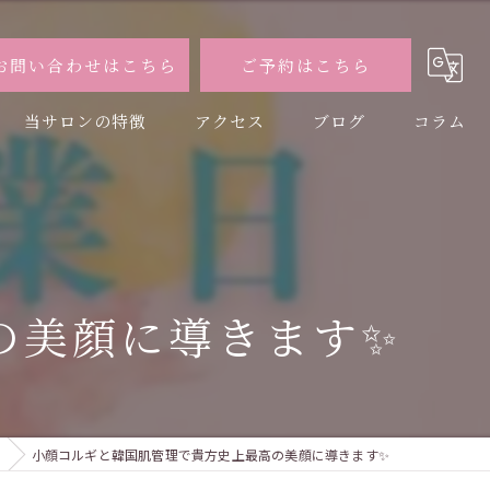
お問い合わせはこちら
ご予約はこちら
当サロンの特徴
アクセス
ブログ
コラム
小顔
美脚
シワ
の美顔に導きます✨
たるみ
黄土よもぎ蒸し
小顔コルギと韓国肌管理で貴方史上最高の美顔に導きます✨