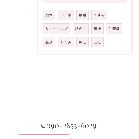
熊本
コルギ
疲労
くすみ
リフトアップ
冷え性
産後
生理痛
腸活
むくみ
男性
女性
090-2853-6029